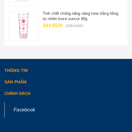
Tinh chất chống nắng nâng tone trắng hồng
tự nhiên kosé suncut 80g
194.650₫
229.000₫
THÔNG TIN
SẢN PHẨM
CHÍNH SÁCH
Facebook