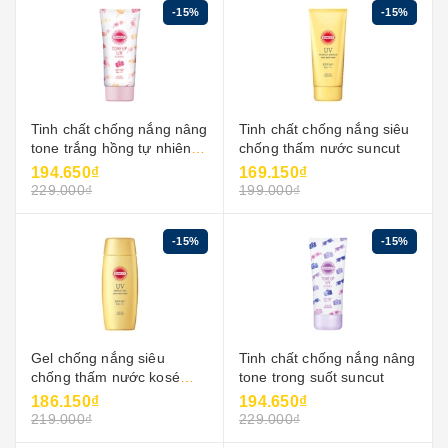
-15%
-15%
Tinh chất chống nắng nâng
Tinh chất chống nắng siêu
tone trắng hồng tự nhiên
chống thấm nước suncut
kosé suncut 80g
194.650₫
169.150₫
229.000₫
199.000₫
-15%
-15%
Gel chống nắng siêu
Tinh chất chống nắng nâng
chống thấm nước kosé
tone trong suốt suncut
suncut uv gel super water
186.150₫
194.650₫
proof
219.000₫
229.000₫