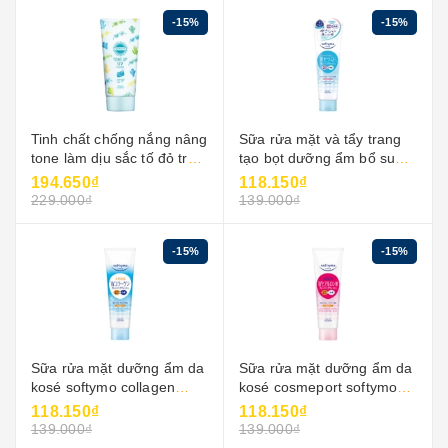
-15%
-15%
Tinh chất chống nắng nâng
Sữa rửa mặt và tẩy trang
tone làm dịu sắc tố đỏ trên
tạo bọt dưỡng ẩm bổ sung
da suncut
ceramide softymo kosé
194.650₫
118.150₫
229.000₫
139.000₫
-15%
-15%
Sữa rửa mặt dưỡng ẩm da
Sữa rửa mặt dưỡng ẩm da
kosé softymo collagen
kosé cosmeport softymo
190g
acid hyaluronic 190g
118.150₫
118.150₫
139.000₫
139.000₫