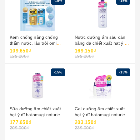
-15%
-15%
Kem chống nắng chống
Nước dưỡng ẩm sâu cân
thấm nước, lâu trôi omi
bằng da chiết xuất hạt ý dĩ
sunbears spf 50+ pa++++ -
hatomugi naturie chính
109.650₫
169.150₫
omi brothers
hãng 500ml
129.000₫
199.000₫
-15%
-15%
Sữa dưỡng ẩm chiết xuất
Gel dưỡng ẩm chiết xuất
hạt ý dĩ hatomugi naturie
hạt ý dĩ hatomugi naturie
chính hãng nhật bản
chính hãng nhật bản 180g
177.650₫
203.150₫
230ml
209.000₫
239.000₫