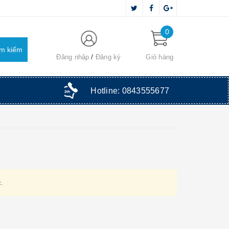
0
Đăng nhập
Đăng ký
Giỏ hàng
Hotline:
0843555677
.