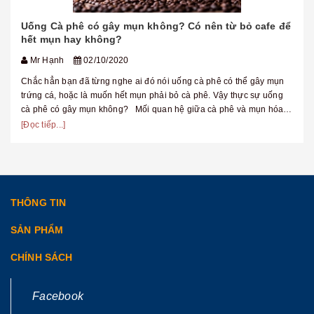
Uống Cà phê có gây mụn không? Có nên từ bỏ cafe để
hết mụn hay không?
Mr Hạnh
02/10/2020
Chắc hẳn bạn đã từng nghe ai đó nói uống cà phê có thể gây mụn
trứng cá, hoặc là muốn hết mụn phải bỏ cà phê. Vậy thực sự uống
cà phê có gây mụn không? Mối quan hệ giữa cà phê và mụn hóa
ra...
[Đọc tiếp...]
THÔNG TIN
SẢN PHẨM
CHÍNH SÁCH
Facebook