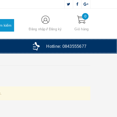
0
Đăng nhập
Đăng ký
Giỏ hàng
Hotline:
0843555677
.