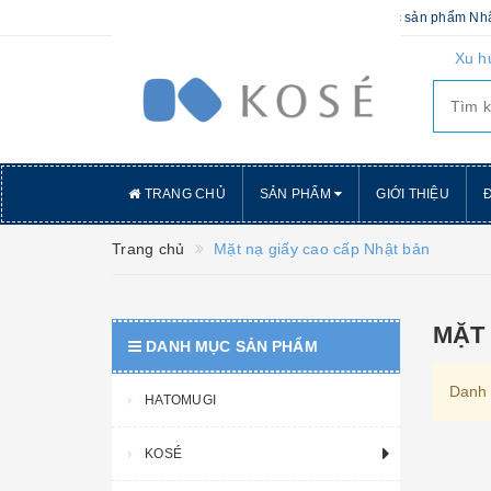
Hatomugivietnam - phân phối chính ngạch các sản phẩm Nh
Xu h
TRANG CHỦ
SẢN PHẨM
GIỚI THIỆU
Đ
Trang chủ
Mặt nạ giấy cao cấp Nhật bản
MẶT
DANH MỤC SẢN PHẨM
Danh 
HATOMUGI
KOSÉ