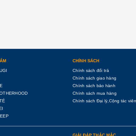
HẨM
CHÍNH SÁCH
UGI
Chính sách đổi trả
Chính sách giao hàng
E
Chính sách bảo hành
ROTHERHOOD
Chính sách mua hàng
TÉ
Chính sách Đại lý,Cộng tác viê
EI
KEEP
GIẢI ĐÁP THẮC MẮC