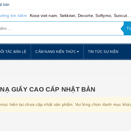
ật bản
ướng tìm kiếm
Kose viet nam, Sekkisei, Decorte, Softymo, Suncut...
ỐI TÁC BÁN LẺ
CẨM NANG KIẾN THỨC
TIN TỨC SỰ KIỆN
 NẠ GIẤY CAO CẤP NHẬT BẢN
mục hiện tại chưa cập nhật sản phẩm. Vui lòng chọn danh mục khác