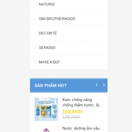
NATURIE
OMI BROTHERHOOD
DECORTÉ
SEKKISEI
MAKE KEEP
SẢN PHẨM HOT
Kem chống nắng
chống thấm nước, lâu
trôi omi sunbears spf
109.650₫
50+ pa++++ - omi
129.000₫
brothers
Nước dưỡng ẩm sâu