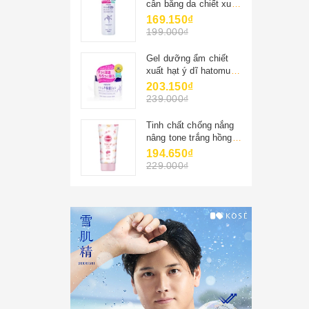
cân bằng da chiết xuất
hạt ý dĩ hatomugi
169.150₫
naturie chính hãng
199.000₫
500ml
Gel dưỡng ẩm chiết
xuất hạt ý dĩ hatomugi
naturie chính hãng
203.150₫
nhật bản 180g
239.000₫
Tinh chất chống nắng
nâng tone trắng hồng
tự nhiên kosé suncut
194.650₫
80g
229.000₫