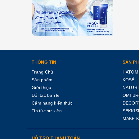
THÔNG TIN
SẢN P
Trang Chủ
HATOM
Sản phẩm
KOSÉ
Giới thiệu
NATURI
Đối tác bán lẻ
OMI B
Cẩm nang kiến thức
DECOR
Tin tức sự kiện
SEKKIS
MAKE 
HỖ TRỢ THANH TOÁN